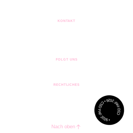
MITGLIED IM
KONTAKT
kontakt@queerpaf.de
Postfach 1307
85263 Pfaffenhofen
FOLGT UNS
RECHTLICHES
Impressum
Datenschutz
Cookie-Einstellungen
CSD PAF 2026 • CSD PAF 2026 •
© Queer Pfaffenhofen e.V. ·
made by nowak.de
Nach oben