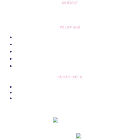
KONTAKT
kontakt@queerpaf.de
Postfach 1307
85263 Pfaffenhofen
FOLGT UNS
RECHTLICHES
Impressum
Datenschutz
Cookie-Einstellungen
© Queer Pfaffenhofen e.V. ·
made by nowak.de
Nach oben