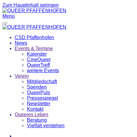
Zum Hauptinhalt springen
Menü
CSD Pfaffenhofen
News
Events & Termine
Kalender
CineQueer
QueerTreff
weitere Events
Verein
Mitgliedschaft
Spenden
QueerPuls
Pressespiegel
Newsletter
Kontakt
Queeres Leben
Beratung
Vielfalt verstehen