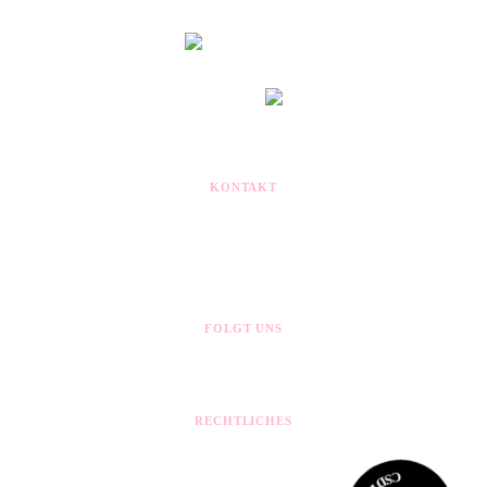
Nach oben
MITGLIED IM
KONTAKT
kontakt@queerpaf.de
Postfach 1307
85263 Pfaffenhofen
FOLGT UNS
RECHTLICHES
Impressum
Datenschutz
Cookie-Einstellungen