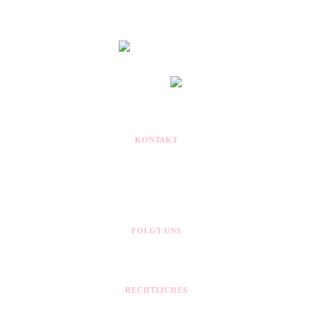
© Queer Pfaffenhofen e.V. ·
made by nowak.de
Nach oben
MITGLIED IM
KONTAKT
kontakt@queerpaf.de
Postfach 1307
85263 Pfaffenhofen
FOLGT UNS
RECHTLICHES
Impressum
Datenschutz
Cookie-Einstellungen