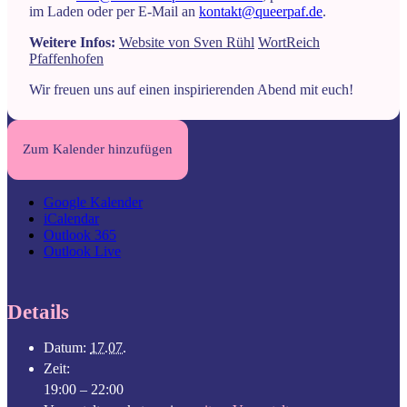
im Laden oder per E-Mail an
kontakt@queerpaf.de
.
Weitere Infos:
Website von Sven Rühl
WortReich
Pfaffenhofen
Wir freuen uns auf einen inspirierenden Abend mit euch!
Zum Kalender hinzufügen
Google Kalender
iCalendar
Outlook 365
Outlook Live
Details
Datum:
17.07.
Zeit:
19:00 – 22:00