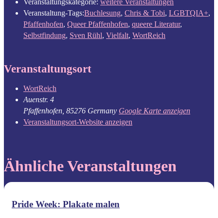
Veranstaltungskategorie:
weitere Veranstaltungen
Veranstaltung-Tags:
Buchlesung
,
Chris & Tobi
,
LGBTQIA+
,
Pfaffenhofen
,
Queer Pfaffenhofen
,
queere Literatur
,
Selbstfindung
,
Sven Rühl
,
Vielfalt
,
WortReich
Veranstaltungsort
WortReich
Auenstr. 4
Pfaffenhofen
,
85276
Germany
Google Karte anzeigen
Veranstaltungsort-Website anzeigen
Ähnliche Veranstaltungen
Pride Week: Plakate malen