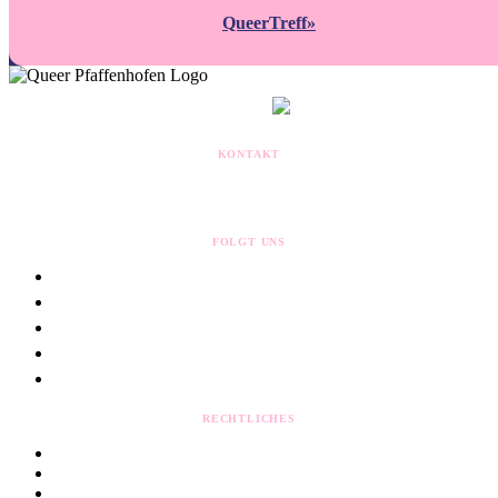
QueerTreff
»
MITGLIED IM
KONTAKT
kontakt@queerpaf.de
Postfach 1307
85263 Pfaffenhofen
FOLGT UNS
RECHTLICHES
Impressum
Datenschutz
Cookie-Einstellungen